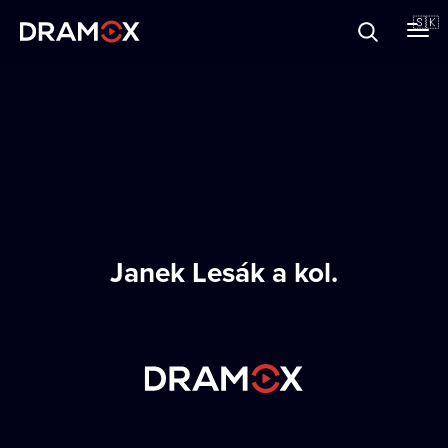
O Dramoxe
🇸🇰
Darčekové poukazy
Zaregistrujte sa
Janek Lesák a kol.