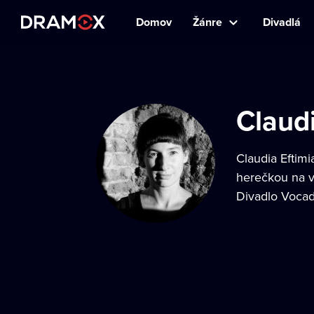
Domov
Žánre
Divadlá
Claud
Claudia Eftim
herečkou na v
Divadlo Vocaď