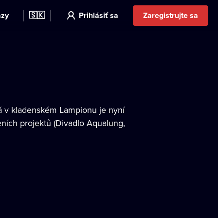
azy
🇸🇰
Prihlásiť sa
Zaregistrujte sa
á v kladenském Lampionu je nyní
ních projektů (Divadlo Aqualung,