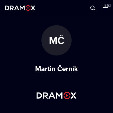
O Dramoxe
🇸🇰
Darčekové poukazy
MČ
Zaregistrujte sa
Martin Černík