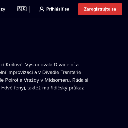
azy
🇸🇰
Prihlásiť sa
Zaregistrujte sa
dci Králové. Vystudovala Divadelní a
ní improvizaci a v Divadle Tramtarie
cule Poirot a Vraždy v Midsomeru. Ráda si
l+dvě feny), taktéž má řidičský průkaz