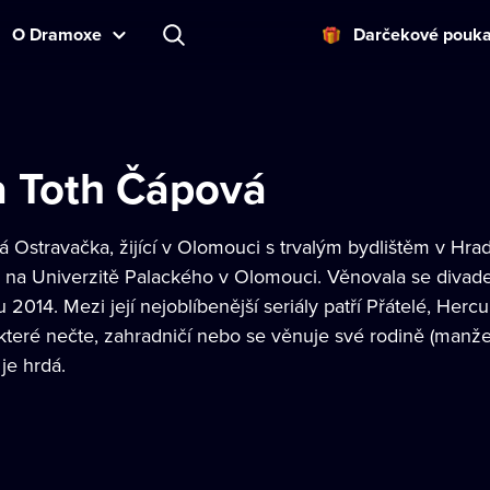
O Dramoxe
Darčekové pouk
a Toth Čápová
lá Ostravačka, žijící v Olomouci s trvalým bydlištěm v Hra
 na Univerzitě Palackého v Olomouci. Věnovala se divadel
 2014. Mezi její nejoblíbenější seriály patří Přátelé, Her
které nečte, zahradničí nebo se věnuje své rodině (manže
 je hrdá.