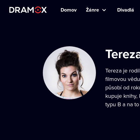
Domov
Žánre
Divadlá
Terez
Tereza je rodi
filmovou vědu
působí od roku
kupuje knihy, 
typu B a na to