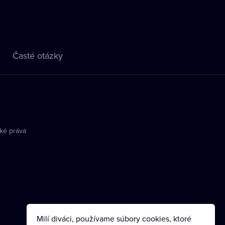
Časté otázky
ké práva
Milí diváci, používame súbory cookies, ktoré