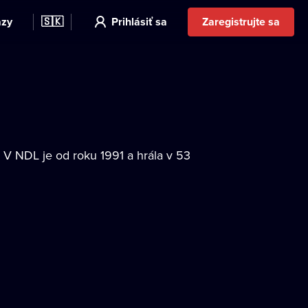
azy
🇸🇰
Prihlásiť sa
Zaregistrujte sa
. V NDL je od roku 1991 a hrála v 53