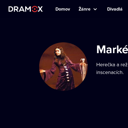
Domov
Žánre
Divadlá
Marké
Herečka a reži
inscenacích.