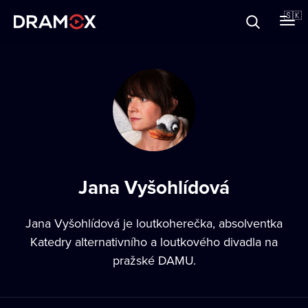
O Dramoxe
🇸🇰
Darčekové poukazy
Zaregistrujte sa
Jana Vyšohlídová
Jana Vyšohlídová je loutkoherečka, absolventka
Katedry alternativního a loutkového divadla na
pražské DAMU.