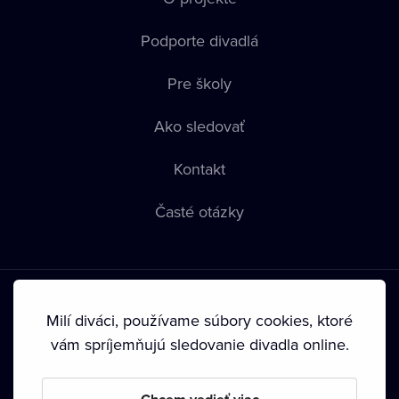
Podporte divadlá
Pre školy
Ako sledovať
Kontakt
Časté otázky
Milí diváci, používame súbory cookies, ktoré
vám spríjemňujú sledovanie divadla online.
Podmienky používania
•
Ochrana súkromia
•
Zásady
používania Cookies
•
Autorské práva