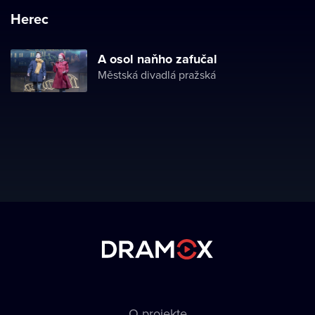
Herec
A osol naňho zafučal
Městská divadlá pražská
O projekte