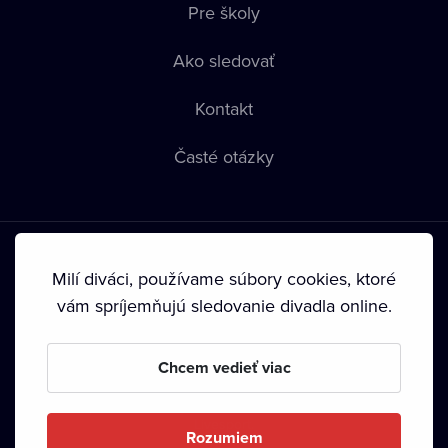
Pre školy
Ako sledovať
Kontakt
Časté otázky
Milí diváci, používame súbory cookies, ktoré
vám spríjemňujú sledovanie divadla online.
Podmienky používania
•
Ochrana súkromia
•
Zásady
používania Cookies
•
Autorské práva
Chcem vedieť viac
Od septembra 2024 je vlastníkom Dramox s.r.o. Nadácia
Livesport.
Rozumiem