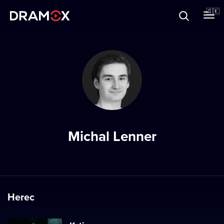
O Dramoxe
🇸🇰
Darčekové poukazy
Zaregistrujte sa
Michal Lenner
Herec