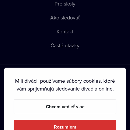
Pre školy
Ako sledovať
Kontakt
Časté otázky
Milí diváci, používame súbory cookies, ktoré
vám spríjemňujú sledovanie divadla online.
Podmienky používania
•
Ochrana súkromia
•
Zásady
používania Cookies
•
Autorské práva
Chcem vedieť viac
Od septembra 2024 je vlastníkom Dramox s.r.o. Nadácia
Livesport.
Rozumiem