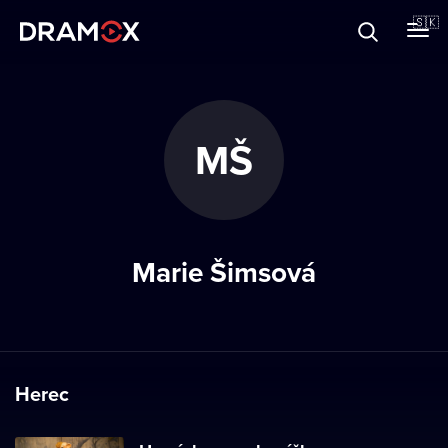
O Dramoxe
🇸🇰
Darčekové poukazy
MŠ
Zaregistrujte sa
Marie Šimsová
Herec