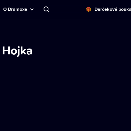
O Dramoxe
Darčekové pouk
 Hojka