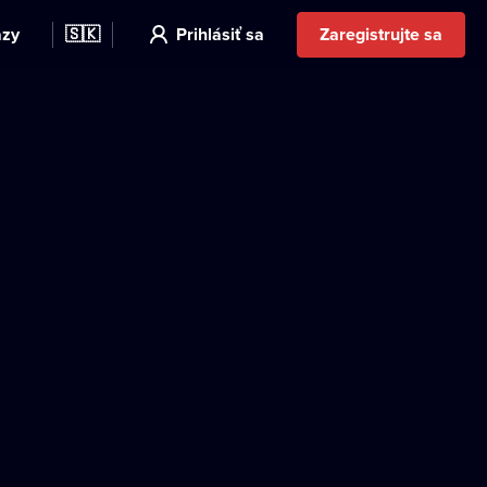
azy
🇸🇰
Prihlásiť sa
Zaregistrujte sa