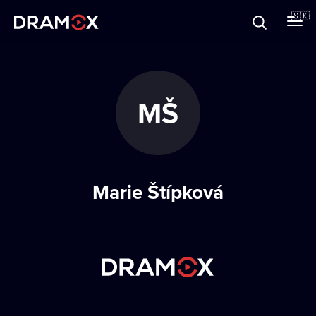
O Dramoxe
🇸🇰
Darčekové poukazy
MŠ
Zaregistrujte sa
Marie Štípková