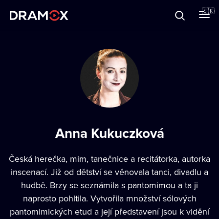
O Dramoxe
🇸🇰
Darčekové poukazy
Zaregistrujte sa
Anna Kukuczková
Česká herečka, mim, tanečnice a recitátorka, autorka
inscenací. Již od dětství se věnovala tanci, divadlu a
hudbě. Brzy se seznámila s pantomimou a ta ji
naprosto pohltila. Vytvořila množství sólových
pantomimických etud a její představení jsou k vidění