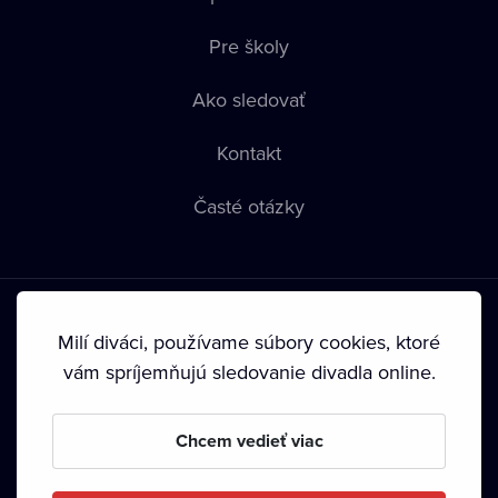
Pre školy
Ako sledovať
Kontakt
Časté otázky
Milí diváci, používame súbory cookies, ktoré
vám spríjemňujú sledovanie divadla online.
Podmienky používania
•
Ochrana súkromia
•
Zásady
používania Cookies
•
Autorské práva
Chcem vedieť viac
Od septembra 2024 je vlastníkom Dramox s.r.o. Nadácia