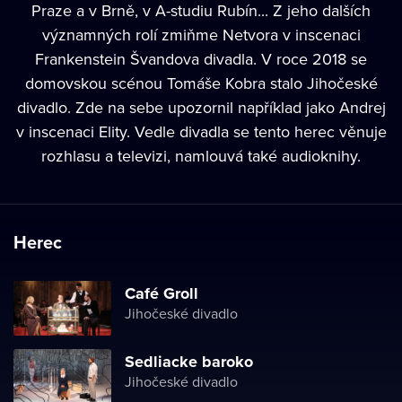
Praze a v Brně, v A-studiu Rubín... Z jeho dalších
významných rolí zmiňme Netvora v inscenaci
Frankenstein Švandova divadla. V roce 2018 se
domovskou scénou Tomáše Kobra stalo Jihočeské
divadlo. Zde na sebe upozornil například jako Andrej
v inscenaci Elity. Vedle divadla se tento herec věnuje
rozhlasu a televizi, namlouvá také audioknihy.
Herec
Café Groll
Jihočeské divadlo
Sedliacke baroko
Jihočeské divadlo