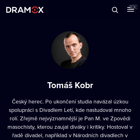
O Dramoxe
🇸🇰
Darčekové poukazy
Zaregistrujte sa
Tomáš Kobr
Český herec. Po ukončení studia navázal úzkou
spolupráci s Divadlem Letí, kde nastudoval mnoho
rolí. Zřejmě nejvýznamnější je Pan M. ve Zpovědi
masochisty, kterou zaujal diváky i kritiky. Hostoval v
řadě divadel, například v Národních divadlech v