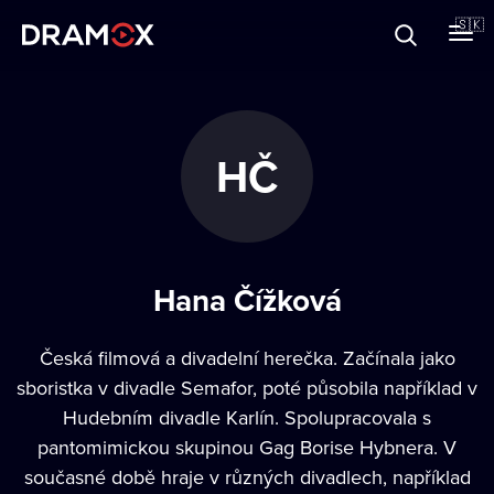
O Dramoxe
🇸🇰
Darčekové poukazy
HČ
Zaregistrujte sa
Hana Čížková
Česká filmová a divadelní herečka. Začínala jako
sboristka v divadle Semafor, poté působila například v
Hudebním divadle Karlín. Spolupracovala s
pantomimickou skupinou Gag Borise Hybnera. V
současné době hraje v různých divadlech, například