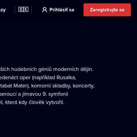
azy
🇸🇰
Prihlásiť sa
Zaregistrujte sa
ětších hudebních géniů moderních dějin.
edenáct oper (například Rusalka,
Stabat Mater), komorní skladby, koncerty,
beroucí a jímavou 9. symfonii
 která kdy člověk vytvořil.