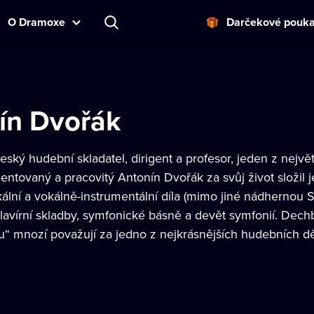
O Dramoxe
Darčekové pouk
ín Dvořák
ský hudební skladatel, dirigent a profesor, jeden z nejv
ntovaný a pracovitý Antonín Dvořák za svůj život složil j
okální a vokálně-instrumentální díla (mimo jiné nádhernou 
klavírní skladby, symfonické básně a devět symfonií. Dech
 mnozí považují za jedno z nejkrásnějších hudebních děl,