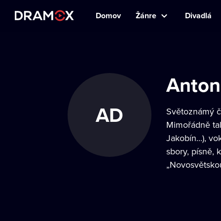
Domov
Žánre
Divadlá
Anton
AD
Světoznámý če
Mimořádně tale
Jakobín...), v
sbory, písně, 
„Novosvětskou“