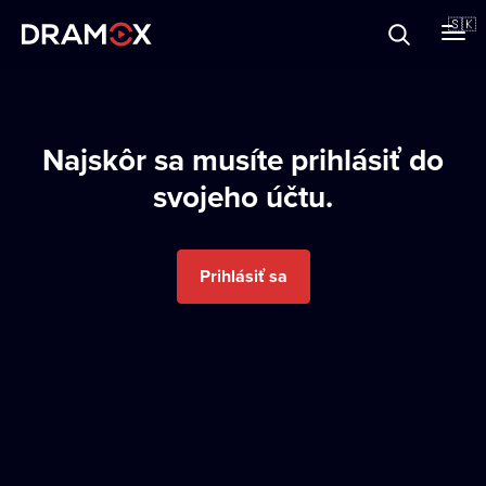
O Dramoxe
🇸🇰
Darčekové poukazy
Najskôr sa musíte prihlásiť do
svojeho účtu.
Zaregistrujte sa
Prihlásiť sa