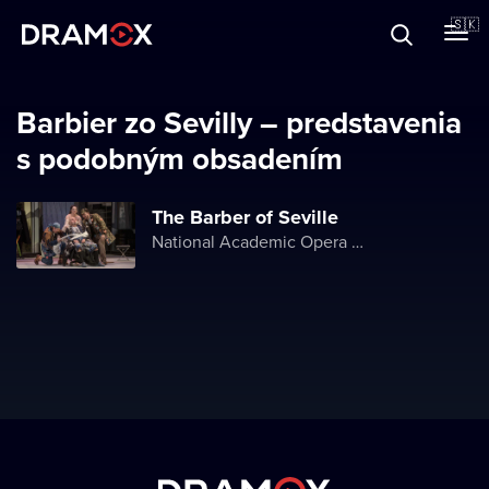
O Dramoxe
🇸🇰
Darčekové poukazy
Barbier zo Sevilly – predstavenia
s podobným obsadením
Zaregistrujte sa
The Barber of Seville
National Academic Opera and Ballet Theater of Ukraine