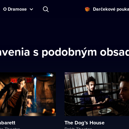
O Dramoxe
Darčekové pouk
dstavenia s podobným obs
abarett
The Dog’s House
te Theatre
Dakh Theater