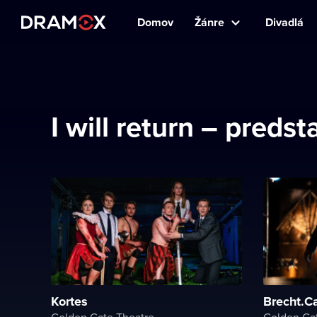
Domov
Žánre
Divadlá
I will return – pre
Kortes
Brecht.C
Golden Gate Theatre
Golden Ga