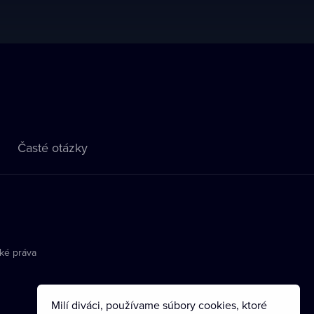
Časté otázky
ké práva
Milí diváci, používame súbory cookies, ktoré