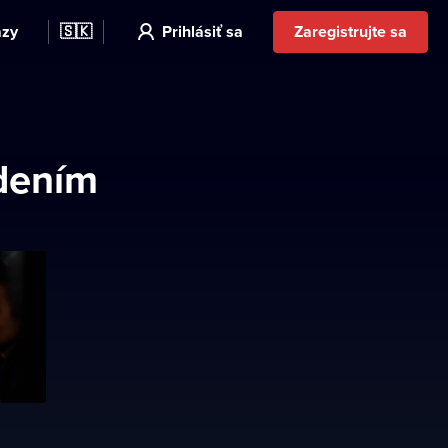
azy
🇸🇰
Prihlásiť sa
Zaregistrujte sa
adením