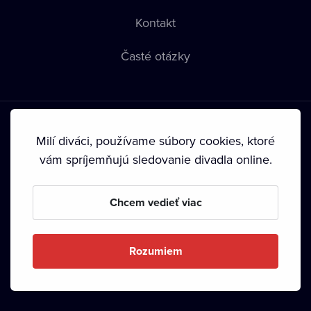
Kontakt
Časté otázky
Milí diváci, používame súbory cookies, ktoré
vám spríjemňujú sledovanie divadla online.
Podmienky používania
•
Ochrana súkromia
•
Zásady
používania Cookies
•
Autorské práva
Chcem vedieť viac
Od septembra 2024 je vlastníkom Dramox s.r.o. Nadácia
Livesport.
Rozumiem
Copyright © 2020-
2026
Dramox