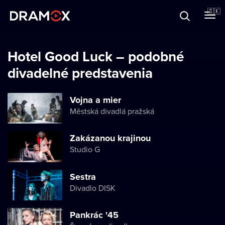
O Dramoxe
🇸🇰
Darčekové poukazy
Hotel Good Luck – podobné
divadelné predstavenia
Zaregistrujte sa
Vojna a mier
Městská divadlá pražská
Zakázanou krajinou
Studio G
Sestra
Divadlo DISK
Pankrác '45