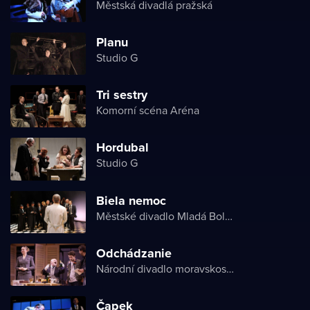
Městská divadlá pražská
Planu
Studio G
Tri sestry
Komorní scéna Aréna
Hordubal
Studio G
Biela nemoc
Městské divadlo Mladá Boleslav
Odchádzanie
Národní divadlo moravskoslezské
Čapek