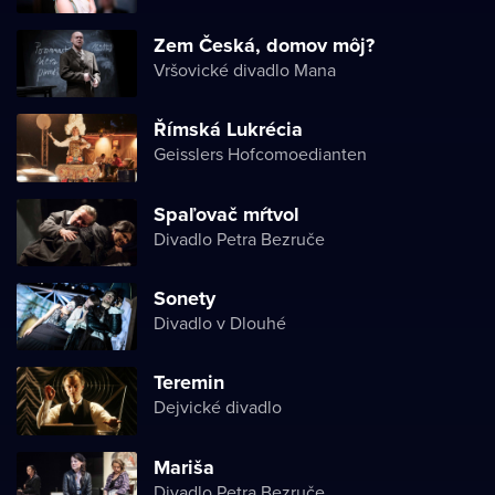
Zem Česká, domov môj?
Vršovické divadlo Mana
Římská Lukrécia
Geisslers Hofcomoedianten
Spaľovač mŕtvol
Divadlo Petra Bezruče
Sonety
Divadlo v Dlouhé
Teremin
Dejvické divadlo
Mariša
Divadlo Petra Bezruče