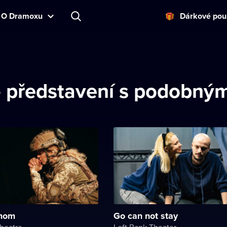
O Dramoxu
Dárkové pou
představení s podobný
 mom
Go can not stay
heatre
Left Bank Theater