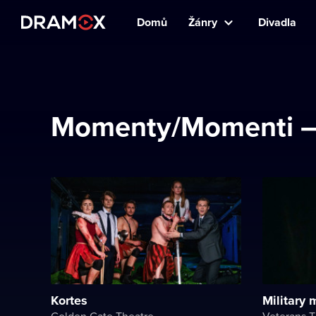
Domů
Žánry
Divadla
Momenty/Momenti – 
Kortes
Military
Golden Gate Theatre
Veterans T