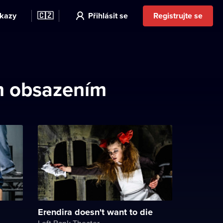
kazy
🇨🇿
Přihlásit se
Registrujte se
m obsazením
Erendira doesn't want to die
Left Bank Theater