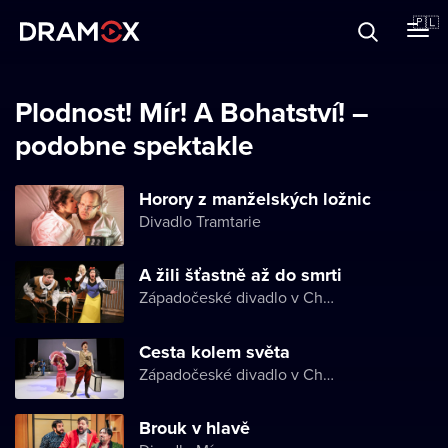
O Dramoxie
🇵🇱
Karty podarunkowe
Plodnost! Mír! A Bohatství! –
podobne spektakle
Zarejestruj się
Horory z manželských ložnic
Divadlo Tramtarie
A žili šťastně až do smrti
Západočeské divadlo v Chebu
Cesta kolem světa
Západočeské divadlo v Chebu
Brouk v hlavě