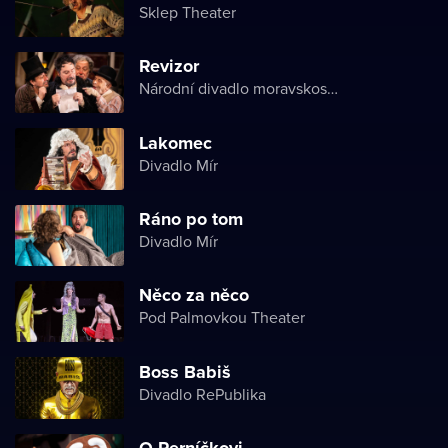
Sklep Theater
Revizor
Národní divadlo moravskoslezské
Lakomec
Divadlo Mír
Ráno po tom
Divadlo Mír
Něco za něco
Pod Palmovkou Theater
Boss Babiš
Divadlo RePublika
O Perníčkovi