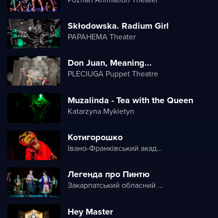
Skłodowska. Radium Girl
PAPAHEMA Theater
Don Juan, Meaning...
PLECIUGA Puppet Theatre
Muzalinda - Tea with the Queen
Katarzyna Mykietyn
Котигорошко
Івано-Франківський академічний обласний театр ляльок імені Марійки Підгірянки
Легенда про Пинтю
Закарпатський обласний театр драми та комедії
Hey Master