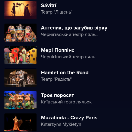
Sávitrí
Театр "Лішень"
Ангелик, що загубив зірку
Чернігівський театр ляльок імені О. Довженка
Мері Поппінс
Чернігівський театр ляльок імені О. Довженка
Hamlet on the Road
Театр "Радість"
Троє поросят
Київський театр ляльок
Muzalinda - Crazy Paris
Katarzyna Mykietyn