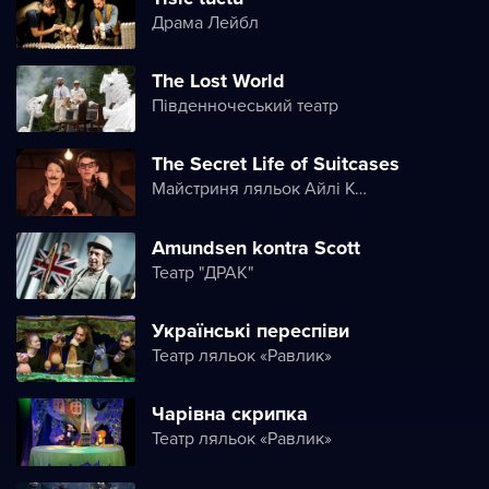
Драма Лейбл
The Lost World
Південночеський театр
The Secret Life of Suitcases
Майстриня ляльок Айлі Коен
Amundsen kontra Scott
Театр "ДРАК"
Українські переспіви
Театр ляльок «Равлик»
Чарівна скрипка
Театр ляльок «Равлик»