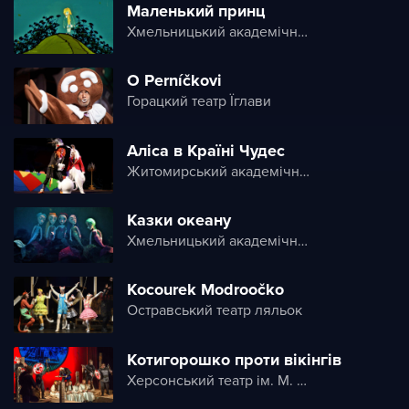
Маленький принц
Хмельницький академічний обласний театр ляльок «Дивень»
O Perníčkovi
Горацкий театр Їглави
Аліса в Країні Чудес
Житомирський академічний український музично-драматичний театр ім. І. Кочерги
Казки океану
Хмельницький академічний обласний театр ляльок «Дивень»
Kocourek Modroočko
Остравський театр ляльок
Котигорошко проти вікінгів
Херсонський театр ім. М. Куліша