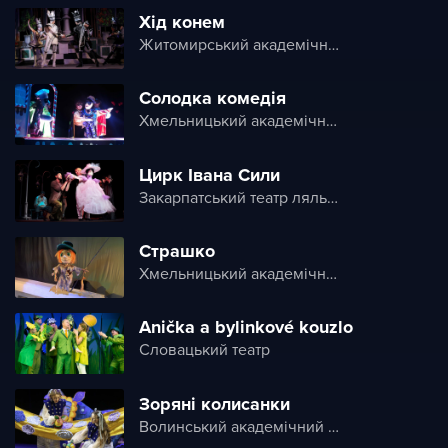
Хід конем
Житомирський академічний український музично-драматичний театр ім. І. Кочерги
Солодка комедія
Хмельницький академічний обласний театр ляльок «Дивень»
Цирк Івана Сили
Закарпатський театр ляльок «Бавка»
Страшко
Хмельницький академічний обласний театр ляльок «Дивень»
Anička a bylinkové kouzlo
Словацький театр
Зоряні колисанки
Волинський академічний обласний театр ляльок