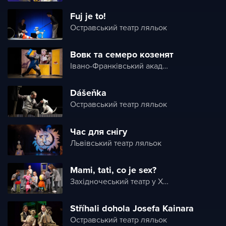
Fuj je to!
Остравський театр ляльок
Вовк та семеро козенят
Івано-Франківський академічний обласний театр ляльок імені Марійки Підгірянки
Dášeňka
Остравський театр ляльок
Час для снігу
Львівський театр ляльок
Mami, tati, co je sex?
Західночеський театр у Хебі
Stříhali dohola Josefa Kainara
Остравський театр ляльок