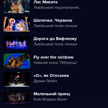
Лис Микита
Львівський національний академічний театр опери і балету ім. Соломії Крушельницької (Львівська національна опера)
Шапочка. Червона
Львівський театр ляльок
Дорога до Вифлеєму
Львівський театр ляльок
Fly over the rainbow
Наївний театр "Ліберець"
«О», як Oтесанек
Драма Лейбл
Маленький принц
Київ Модерн-Балет