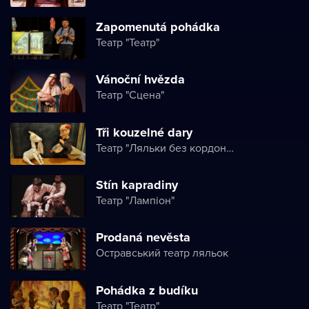
Zapomenutá pohádka
Театр "Театр"
Vánoční hvězda
Театр "Сцена"
Tři kouzelné dary
Театр "Ляльки без кордонів"
Stín kapradiny
Театр "Лампіон"
Prodaná nevěsta
Остравський театр ляльок
Pohádka z budíku
Театр "Театр"