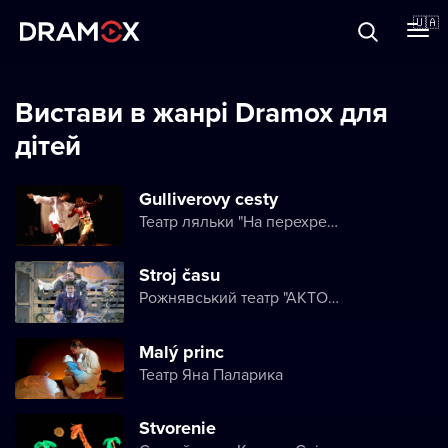
Прo Dramox
🇺🇦
Cертифікати
Вистави в жанрі Dramox для
дітей
Зареєструватися
Gulliverovy cesty
Театр ляльки "На перехресті"
Stroj času
Рожнявський театр "АКТОРИ"
Malý princ
Театр Яна Паларика
Stvorenie