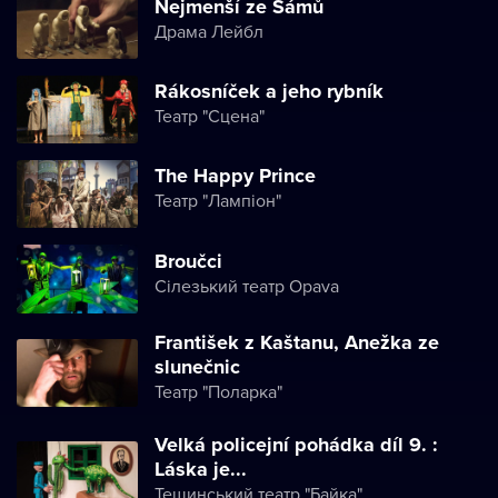
Nejmenší ze Sámů
Драма Лейбл
Rákosníček a jeho rybník
Театр "Сцена"
The Happy Prince
Театр "Лампіон"
Broučci
Сілезький театр Opava
František z Kaštanu, Anežka ze
slunečnic
Театр "Поларка"
Velká policejní pohádka díl 9. :
Láska je...
Тешинський театр "Байка"