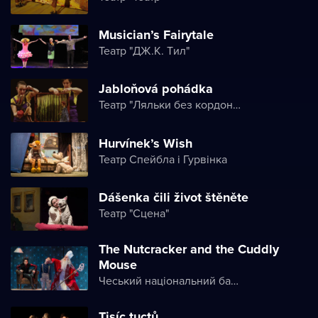
Musician’s Fairytale
Театр "ДЖ.K. Tил"
Jabloňová pohádka
Театр "Ляльки без кордонів"
Hurvínek’s Wish
Театр Спейбла і Гурвінка
Dášenka čili život štěněte
Театр "Сцена"
The Nutcracker and the Cuddly
Mouse
Чеський національний балет
Tisíc tuctů