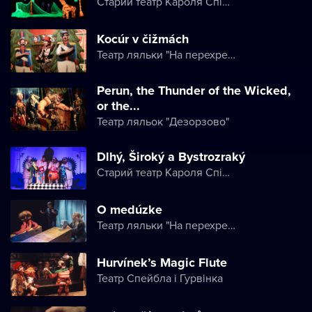
Старий театр Кароля Спішака
Kocúr v čižmách
Театр ляльки "На перехресті"
Perun, the Thunder of the Wicked,
or the...
Театр ляльок "Дезорзово"
Dlhý, Široký a Bystrozraký
Старий театр Кароля Спішака
O medúzke
Театр ляльки "На перехресті"
Hurvínek’s Magic Flute
Театр Спейбла і Гурвінка