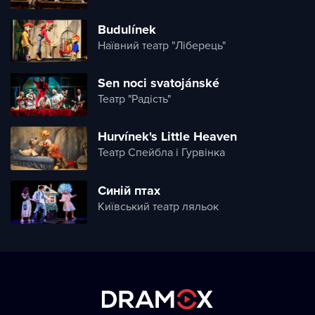
Budulínek
Наївний театр "Ліберець"
Sen noci svatojánské
Театр "Радість"
Hurvínek's Little Heaven
Театр Спейбла і Гурвінка
Синій птах
Київський театр ляльок