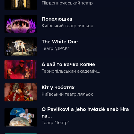
Південночеський театр
Попелюшка
Київський театр ляльок
The White Doe
Театр "ДРАК"
А хай то качка копне
Тернопільський академічний обласний театр актора і ляльки
Кіт у чоботях
Київський театр ляльок
O Pavlíkovi a jeho hvězdě aneb Hra
na...
Театр "Театр"