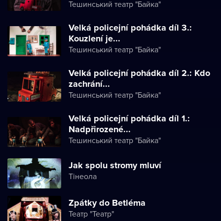
Тешинський театр "Байка"
Velká policejní pohádka díl 3.:
Kouzlení je...
Тешинський театр "Байка"
Velká policejní pohádka díl 2.: Kdo
zachrání...
Тешинський театр "Байка"
Velká policejní pohádka díl 1.:
Nadpřirozené...
Тешинський театр "Байка"
Jak spolu stromy mluví
Тінеола
Zpátky do Betléma
Театр "Театр"