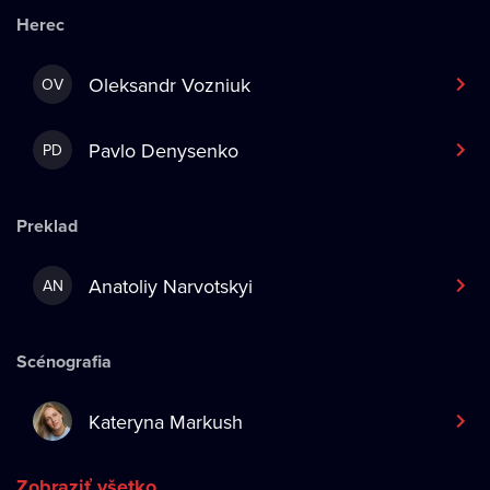
Herec
Oleksandr Vozniuk
OV
Pavlo Denysenko
PD
Preklad
Anatoliy Narvotskyi
AN
Scénografia
Kateryna Markush
Zobraziť všetko