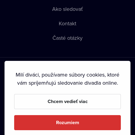
Ako sledovať
Kontakt
Časté otázky
Milí diváci, používame súbory cookies, ktoré
vám spríjemňujú sledovanie divadla online.
Podmienky používania
•
Ochrana súkromia
•
Zásady
používania Cookies
•
Autorské práva
Chcem vedieť viac
Od septembra 2024 je vlastníkom Dramox s.r.o. Nadácia
Livesport.
Rozumiem