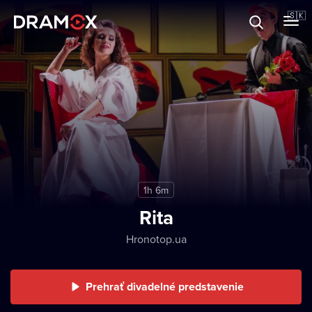
O Dramoxe
🇸🇰
Darčekové poukazy
Zaregistrujte sa
1h 6m
Rita
Hronotop.ua
Prehrať divadelné predstavenie