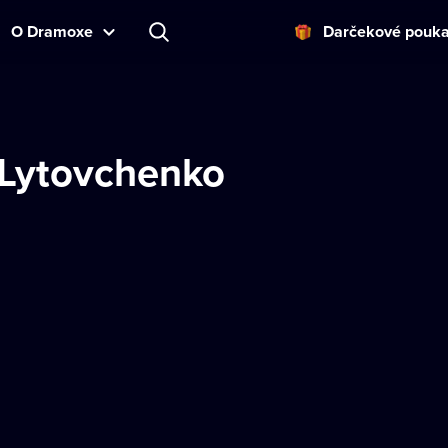
O Dramoxe
Darčekové pouk
 Lytovchenko