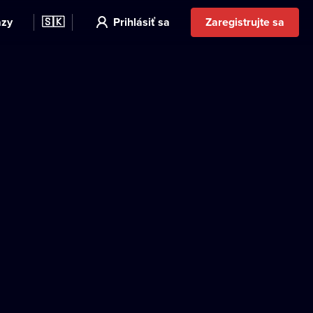
azy
🇸🇰
Prihlásiť sa
Zaregistrujte sa