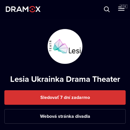
O Dramoxe
🇸🇰
Darčekové poukazy
Zaregistrujte sa
Lesia Ukrainka Drama Theater
Sledovať 7 dní zadarmo
Webová stránka divadla