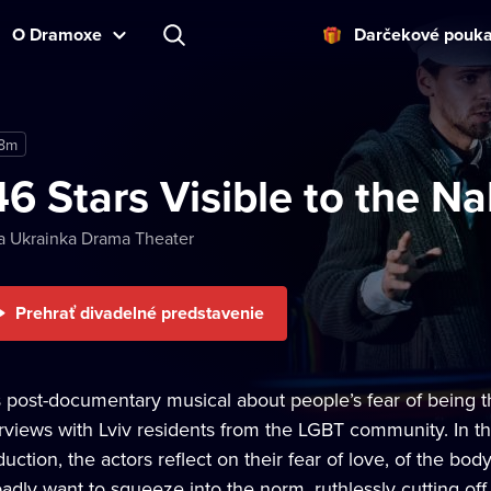
O Dramoxe
Darčekové pouk
 8m
46 Stars Visible to the N
a Ukrainka Drama Theater
Prehrať divadelné predstavenie
s post-documentary musical about people’s fear of being
erviews with Lviv residents from the LGBT community. In th
uction, the actors reflect on their fear of love, of the bo
adly want to squeeze into the norm, ruthlessly cutting off 