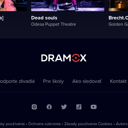
a]
Dead souls
Brecht.
Odesa Puppet Theatre
Golden G
odporte divadlá
Pre školy
Ako sledovať
Kontakt
ky používania
•
Ochrana súkromia
•
Zásady používania Cookies
•
Autors