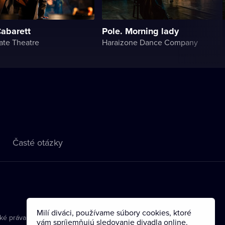
Cabarett
Pole. Morning lady
ate Theatre
Haraizone Dance Company
Časté otázky
Milí diváci, používame súbory cookies, ktoré
ké práva
vám spríjemňujú sledovanie divadla online.