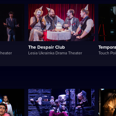
The Despair Club
Tempora
Theater
Lesia Ukrainka Drama Theater
Touch Poi