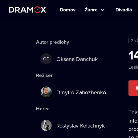
Domov
Žánre
Divadlá
2h
Autor predlohy
1
Oksana Danchuk
OD
Lesi
Režisér
Dmytro Zahozhenko
Herec
Thi
int
Rostyslav Kolachnyk
prod
so b