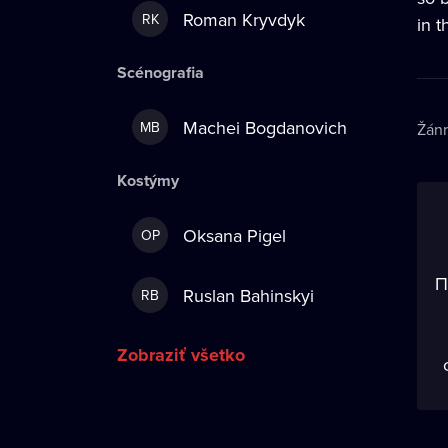
Roman Kryvdyk
RK
in 
Scénografia
Machei Bogdanovich
MB
Žán
Kostýmy
Oksana Pigel
OP
П
Ruslan Bahinskyi
RB
Zobraziť všetko