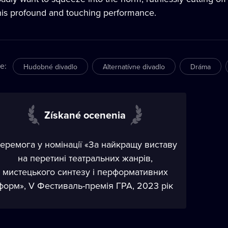
this profound and touching performance.
re
:
Hudobné divadlo
Alternatívne divadlo
Dráma
Získané ocenenia
еремога у номінації «За найкращу виставу
на перетині театральних жанрів,
мистецького синтезу і перформативних
форм», V Фестиваль-премія ГРА, 2023 рік