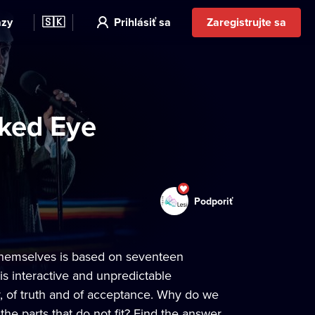
azy
🇸🇰
Prihlásiť sa
Zaregistrujte sa
aked Eye
Podporiť
 themselves is based on seventeen
is interactive and unpredictable
dy, of truth and of acceptance. Why do we
the parts that do not fit? Find the answer