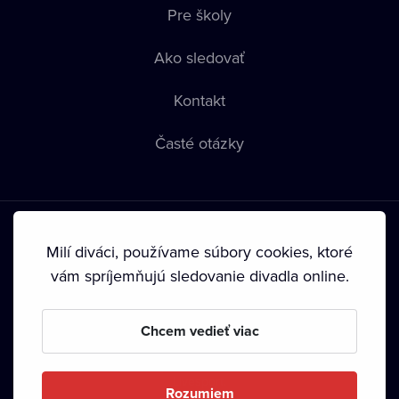
Pre školy
Ako sledovať
Kontakt
Časté otázky
Milí diváci, používame súbory cookies, ktoré
vám spríjemňujú sledovanie divadla online.
Podmienky používania
•
Ochrana súkromia
•
Zásady
používania Cookies
•
Autorské práva
Chcem vedieť viac
Od septembra 2024 je vlastníkom Dramox s.r.o. Nadácia
Livesport.
Rozumiem