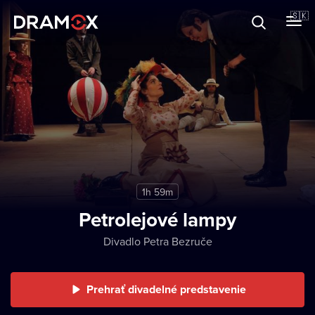
O Dramoxe
🇸🇰
Darčekové poukazy
Zaregistrujte sa
1h 59m
Petrolejové lampy
Divadlo Petra Bezruče
Prehrať divadelné predstavenie