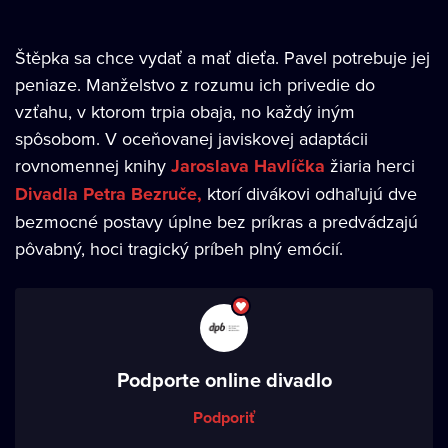
Štěpka sa chce vydať a mať dieťa. Pavel potrebuje jej
peniaze. Manželstvo z rozumu ich privedie do
vzťahu, v ktorom trpia obaja, no každý iným
spôsobom. V oceňovanej javiskovej adaptácii
rovnomennej knihy
Jaroslava Havlíčka
žiaria herci
Divadla Petra Bezruče,
ktorí divákovi odhaľujú dve
bezmocné postavy úplne bez príkras a predvádzajú
pôvabný, hoci tragický príbeh plný emócií.
Podporte online divadlo
Podporiť