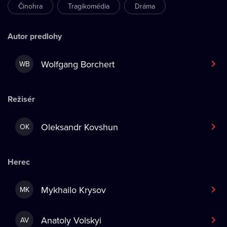
Činohra
Tragikomédia
Dráma
Autor predlohy
Wolfgang Borchert
WB
Režisér
Oleksandr Kovshun
OK
Herec
Mykhailo Krysov
MK
Anatoly Volskyi
AV