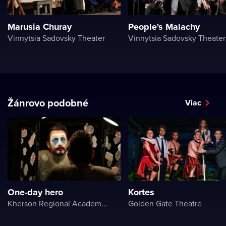
Marusia Churay
People's Malachy
Vinnytsia Sadovsky Theater
Vinnytsia Sadovsky Theater
Žánrovo podobné
Viac
One-day hero
Kortes
Kherson Regional Academic Music and Drama Theater named after Mykola Kulish
Golden Gate Theatre