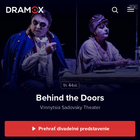
O Dramoxe
🇸🇰
Darčekové poukazy
Zaregistrujte sa
1h 44m
Behind the Doors
Vinnytsia Sadovsky Theater
Prehrať divadelné predstavenie