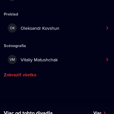
Preklad
Oleksandr Kovshun
OK
Scénografia
Vitaliy Matushchak
VM
Zobraziť všetko
Viac od tohto divadla
Viac