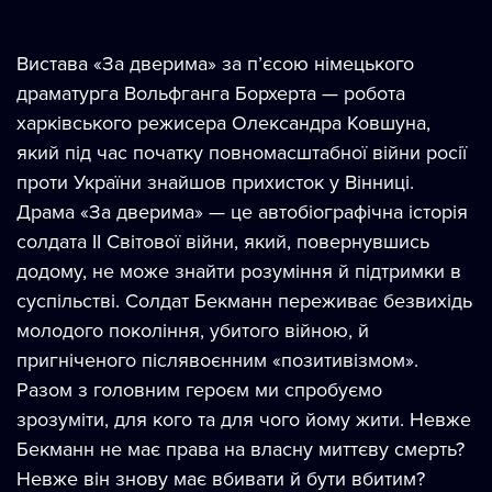
Вистава «За дверима» за п’єсою німецького
драматурга Вольфганга Борхерта — робота
харківського режисера Олександра Ковшуна,
який під час початку повномасштабної війни росії
проти України знайшов прихисток у Вінниці.
Драма «За дверима» — це автобіографічна історія
солдата II Світової війни, який, повернувшись
додому, не може знайти розуміння й підтримки в
суспільстві. Солдат Бекманн переживає безвихідь
молодого покоління, убитого війною, й
пригніченого післявоєнним «позитивізмом».
Разом з головним героєм ми спробуємо
зрозуміти, для кого та для чого йому жити. Невже
Бекманн не має права на власну миттєву смерть?
Невже він знову має вбивати й бути вбитим?