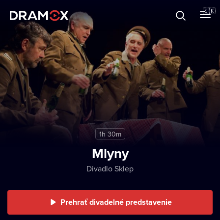
O Dramoxe
🇸🇰
Darčekové poukazy
Zaregistrujte sa
1h 30m
Mlyny
Divadlo Sklep
Prehrať divadelné predstavenie