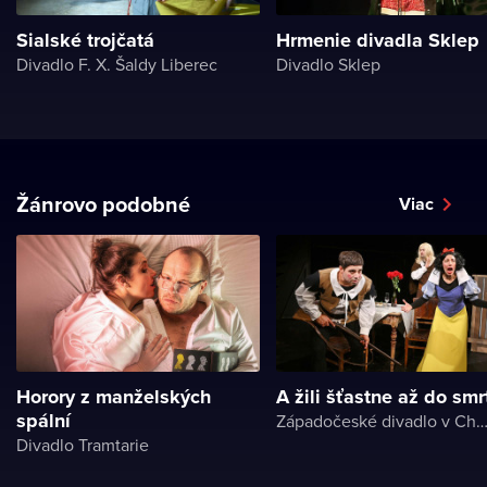
Sialské trojčatá
Hrmenie divadla Sklep
Divadlo F. X. Šaldy Liberec
Divadlo Sklep
Žánrovo podobné
Viac
Horory z manželských
A žili šťastne až do smr
spální
Západočeské divadlo v Ch
Divadlo Tramtarie