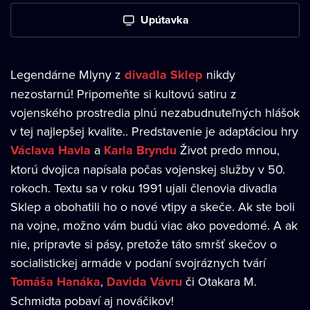
Upútavka
Legendárne Mlyny z
divadla Sklep
nikdy
nezostarnú! Pripomeňte si kultovú satiru z
vojenského prostredia plnú nezabudnuteľných hlášok
v tej najlepšej kvalite.. Predstavenie je adaptáciou hry
Václava Havla
a
Karla Bryndu
Život predo mnou,
ktorú dvojica napísala počas vojenskej služby v 50.
rokoch. Textu sa v roku 1991 ujali členovia divadla
Sklep a obohatili ho o nové vtipy a skeče. Ak ste boli
na vojne, možno vám budú viac ako povedomé. A ak
nie, pripravte si pásy, pretože táto smršť skečov o
socialistickej armáde v podaní svojráznych tvárí
Tomáša Hanáka
,
Davida Vávru
či Otakara M.
Schmidta pobaví aj nováčikov!