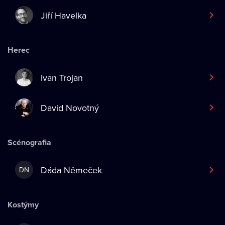
Jiří Havelka
Herec
Ivan Trojan
David Novotný
Scénografia
Dáda Němeček
DN
Kostýmy