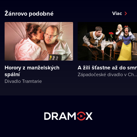
Žánrovo podobné
Viac
Horory z manželských
A žili šťastne až do smr
spální
Západočeské divadlo v Ch
Divadlo Tramtarie