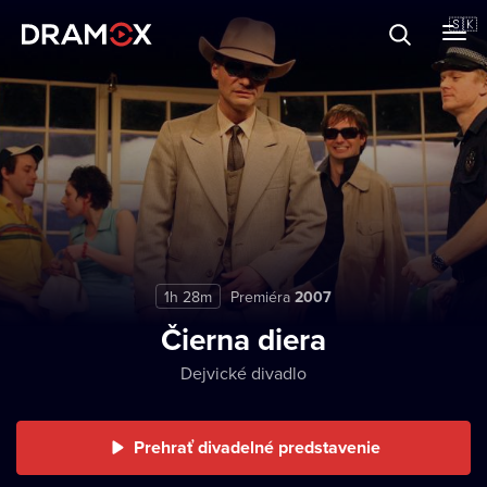
O Dramoxe
🇸🇰
Darčekové poukazy
Zaregistrujte sa
1h 28m
Premiéra
2007
Čierna diera
Dejvické divadlo
Prehrať divadelné predstavenie