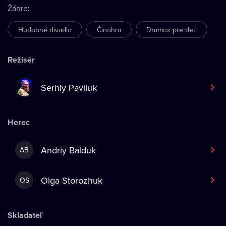
Žánre
:
Hudobné divadlo
Činohra
Dramox pre deti
Režisér
Serhiy Pavliuk
Herec
Andriy Balduk
AB
Olga Storozhuk
OS
Skladateľ