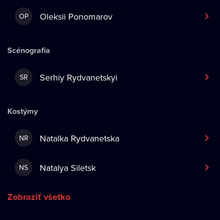
Oleksii Ponomarov
OP
Scénografia
Serhiy Rydvanetskyi
SR
Kostýmy
Natalka Rydvanetska
NR
Natalya Siletsk
NS
Zobraziť všetko