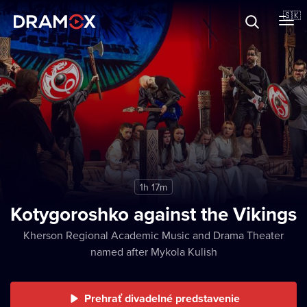
O Dramoxe
🇸🇰
Darčekové poukazy
Zaregistrujte sa
1h 17m
Kotygoroshko against the Vikings
Kherson Regional Academic Music and Drama Theater
named after Mykola Kulish
Prehrať divadelné predstavenie