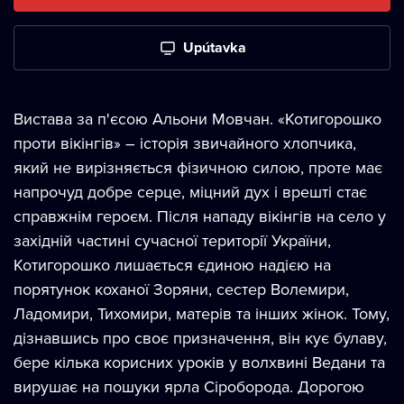
Upútavka
Вистава за п'єсою Альони Мовчан. «Котигорошко
проти вікінгів» – історія звичайного хлопчика,
який не вирізняється фізичною силою, проте має
напрочуд добре серце, міцний дух і врешті стає
справжнім героєм. Після нападу вікінгів на село у
західній частині сучасної території України,
Котигорошко лишається єдиною надією на
порятунок коханої Зоряни, сестер Волемири,
Ладомири, Тихомири, матерів та інших жінок. Тому,
дізнавшись про своє призначення, він кує булаву,
бере кілька корисних уроків у волхвині Ведани та
вирушає на пошуки ярла Сіроборода. Дорогою