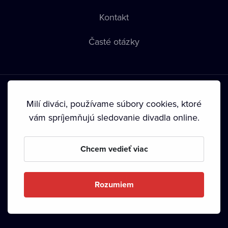
Kontakt
Časté otázky
Milí diváci, používame súbory cookies, ktoré
vám spríjemňujú sledovanie divadla online.
Podmienky používania
•
Ochrana súkromia
•
Zásady
používania Cookies
•
Autorské práva
Chcem vedieť viac
Od septembra 2024 je vlastníkom Dramox s.r.o. Nadácia
Livesport.
Rozumiem
Copyright © 2020-
2026
Dramox