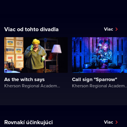
Viac od tohto divadla
Viac
As the witch says
Call sign "Sparrow"
Kherson Regional Academic Music and Drama Theater named after Mykola Kulish
Kherson Regional Academic Music and Drama Theater name
Rovnakí účinkujúci
Viac