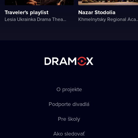
Traveler's playlist
Nazar Stodolia
Lesia Ukrainka Drama Theater
Khmelnytsky Regional Academic Mus
O projekte
Podporte divadlá
Pre školy
Ako sledovať