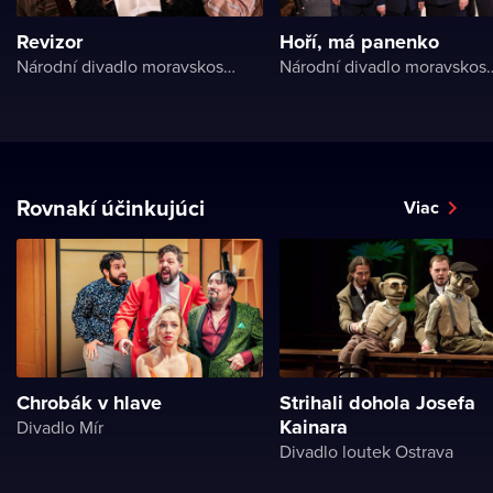
Revizor
Hoří, má panenko
Národní divadlo moravskoslezské
Národní divadlo 
Rovnakí účinkujúci
Viac
Chrobák v hlave
Strihali dohola Josefa
Kainara
Divadlo Mír
Divadlo loutek Ostrava