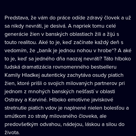
Predstava, že vám do práce odíde zdravý človek a už
sa nikdy nevráti, je desivá. A napriek tomu celé
generácie žien v banských oblastiach žili a žijú s
touto realitou. Aké to je, keď začínate každý deň s
vedomím, že „baník je jednou nohou v hrobe“? A aké
to je, keď sa jedného dňa naozaj nevráti? Táto hlboko
ľudská dramatizácia rovnomenného bestselleru
Kamily Hladkej autenticky zachytáva osudy piatich
žien, ktoré prišli o svojich milovaných partnerov pri
jednom z mnohých banských nešťastí v oblasti
Ostravy a Karviné. Hlboko emotívne javiskové
stretnutie piatich vdov je naplnené nielen bolesťou a
smútkom zo straty milovaného človeka, ale
predovšetkým odvahou, nádejou, láskou a silou do
života.