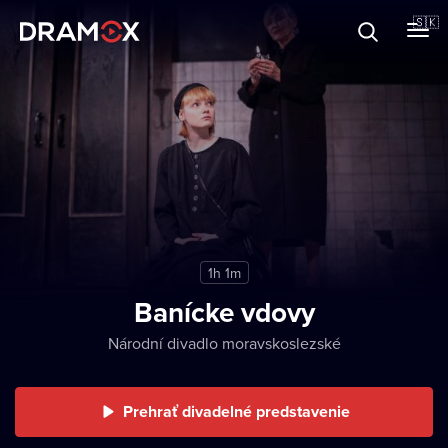
O Dramoxe
🇸🇰
Darčekové poukazy
Zaregistrujte sa
1h 1m
Banícke vdovy
Národní divadlo moravskoslezské
Prehrať divadelné predstavenie