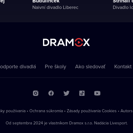
ej
Budulínček
Strihali
Naivní divadlo Liberec
Divadlo l
odporte divadlá
Pre školy
Ako sledovať
Kontakt
ky používania
•
Ochrana súkromia
•
Zásady používania Cookies
•
Autors
Od septembra 2024 je vlastníkom Dramox s.r.o. Nadácia Livesport.