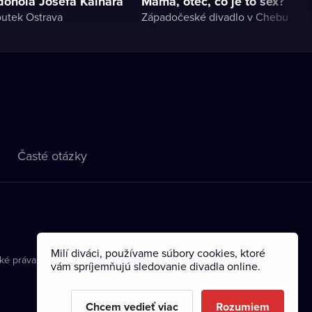
 dohola Josefa Kainara
Mama, otec, čo je to sex?
outek Ostrava
Západočeské divadlo v Chebu
Časté otázky
Milí diváci, používame súbory cookies, ktoré
ké práva
vám spríjemňujú sledovanie divadla online.
Chcem vedieť viac
Rozumiem