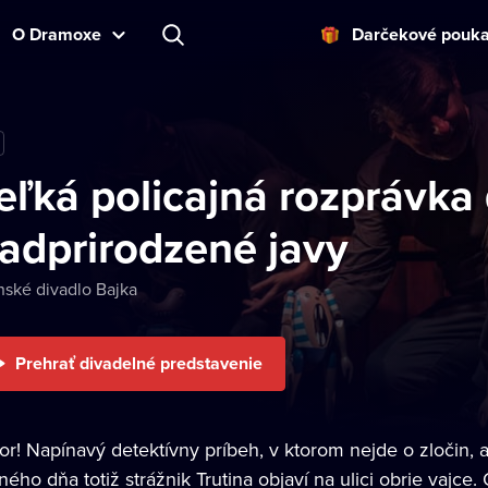
O Dramoxe
Darčekové pouk
eľká policajná rozprávka d
adprirodzené javy
nské divadlo Bajka
Prehrať divadelné predstavenie
r! Napínavý detektívny príbeh, v ktorom nejde o zločin, al
ého dňa totiž strážnik Trutina objaví na ulici obrie vajce.