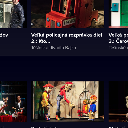
užov
Veľká policajná rozprávka diel
Veľká po
2.: Kto...
3.: Čaro
Těšínské divadlo Bajka
Těšínské 