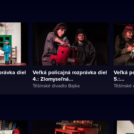
právka diel
Veľká policajná rozprávka diel
Veľká po
4.: Zlomyseľná...
5.:...
Těšínské divadlo Bajka
Těšínské 