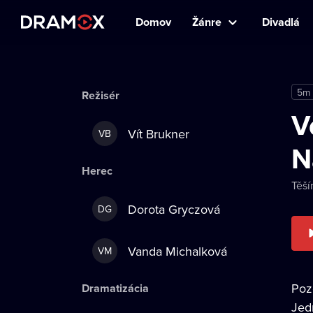
Domov
Žánre
Divadlá
5m
Režisér
V
Vít Brukner
VB
N
Herec
Těší
Dorota Gryczová
DG
Vanda Michalková
VM
Pozo
Dramatizácia
Jedn