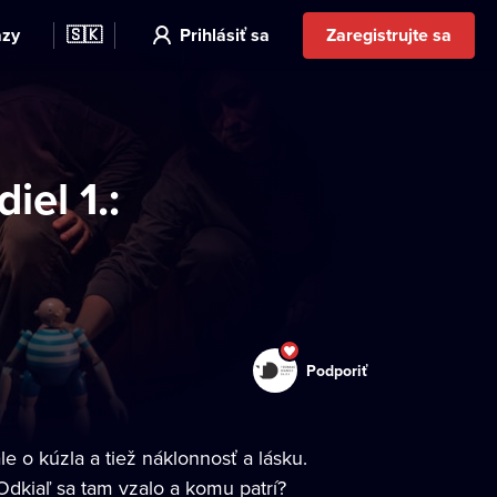
azy
🇸🇰
Prihlásiť sa
Zaregistrujte sa
iel 1.:
Podporiť
e o kúzla a tiež náklonnosť a lásku.
 Odkiaľ sa tam vzalo a komu patrí?