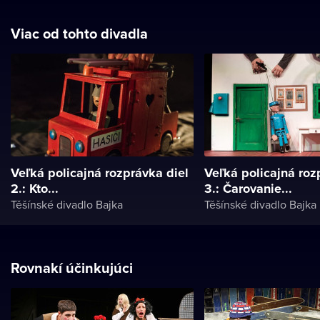
Viac od tohto divadla
Veľká policajná rozprávka diel
Veľká policajná roz
2.: Kto...
3.: Čarovanie...
Těšínské divadlo Bajka
Těšínské divadlo Bajka
Rovnakí účinkujúci