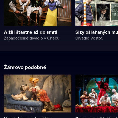
A žili šťastne až do smrti
Slzy ošľahaných m
Západočeské divadlo v Chebu
Divadlo Vosto5
Žánrovo podobné