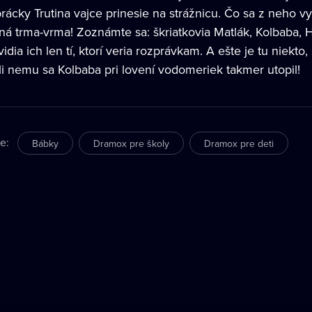
rácky Trutina vajce prinesie na strážnicu. Čo sa z neho v
ná trma-vrma! Zoznámte sa: škriatkovia Matlák, Kolbaba, 
vidia ich len tí, ktorí veria rozprávkam. A ešte je tu niekt
li nemu sa Kolbaba pri lovení vodomeriek takmer utopil!
re
:
Bábky
Dramox pre školy
Dramox pre deti