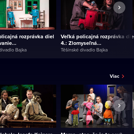
licajná rozprávka diel
Veľká policajná rozprávka die
vanie...
4.: Zlomyseľná...
divadlo Bajka
Těšínské divadlo Bajka
Viac