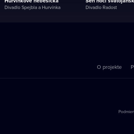
Hurvínkove nebesíčka
Sen noci svätojánsk
Divadlo Spejbla a Hurvínka
Divadlo Radost
O projekte
P
Podmien