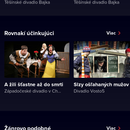
Těšínské divadlo Bajka
Těšínské divadlo Bajka
Rovnakí účinkujúci
Viac
A žili šťastne až do smrti
Slzy ošľahaných mužov
Západočeské divadlo v Chebu
Divadlo Vosto5
Žánrovo podobné
Viac