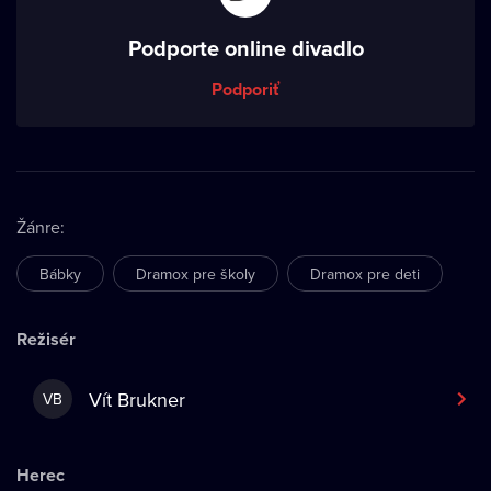
Podporte online divadlo
Podporiť
Žánre
:
Bábky
Dramox pre školy
Dramox pre deti
Režisér
Vít Brukner
VB
Herec