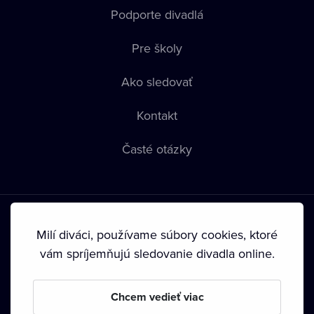
Podporte divadlá
Pre školy
Ako sledovať
Kontakt
Časté otázky
Milí diváci, používame súbory cookies, ktoré
vám spríjemňujú sledovanie divadla online.
Podmienky používania
•
Ochrana súkromia
•
Zásady
používania Cookies
•
Autorské práva
Chcem vedieť viac