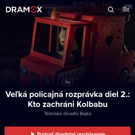
O Dramoxe
🇸🇰
Darčekové poukazy
Zaregistrujte sa
7m
Veľká policajná rozprávka diel 2.:
Kto zachráni Kolbabu
Těšínské divadlo Bajka
Prehrať divadelné predstavenie