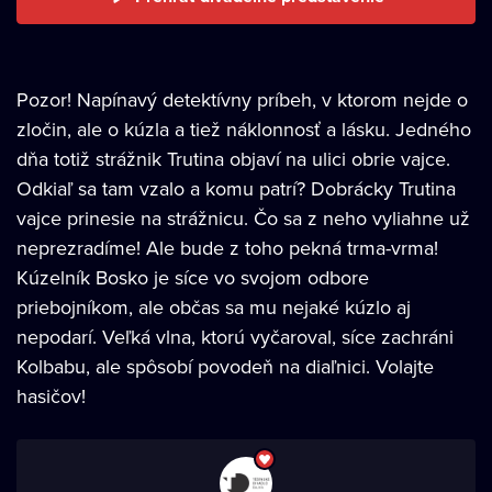
Pozor! Napínavý detektívny príbeh, v ktorom nejde o
zločin, ale o kúzla a tiež náklonnosť a lásku. Jedného
dňa totiž strážnik Trutina objaví na ulici obrie vajce.
Odkiaľ sa tam vzalo a komu patrí? Dobrácky Trutina
vajce prinesie na strážnicu. Čo sa z neho vyliahne už
neprezradíme! Ale bude z toho pekná trma-vrma!
Kúzelník Bosko je síce vo svojom odbore
priebojníkom, ale občas sa mu nejaké kúzlo aj
nepodarí. Veľká vlna, ktorú vyčaroval, síce zachráni
Kolbabu, ale spôsobí povodeň na diaľnici. Volajte
hasičov!