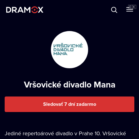
O Dramoxe
🇸🇰
Darčekové poukazy
Zaregistrujte sa
Vršovické divadlo Mana
Sledovať 7 dní zadarmo
Jediné repertoárové divadlo v Prahe 10. Vršovické