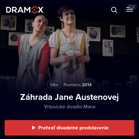
O Dramoxe
🇸🇰
Darčekové poukazy
Zaregistrujte sa
58m
Premiéra
2014
Záhrada Jane Austenovej
Vršovické divadlo Mana
Prehrať divadelné predstavenie