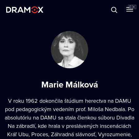
O Dramoxe
🇸🇰
Darčekové poukazy
Zaregistrujte sa
Marie Málková
V roku 1962 dokončila štúdium herectva na DAMU
pod pedagogickým vedením prof. Miloša Nedbala. Po
absolutóriu na DAMU sa stala členkou súboru Divadla
Na zábradlí, kde hrala v preslávených inscenáciách
Kráľ Ubu, Proces, Záhradná slávnosť, Vyrozumenie,