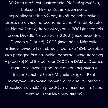
Sťažená možnosť sústredenia, Plešatá speváčka,
Lekcia či Hra na Zuzanku. Za svoje
neprehliadnuteľné výkony trikrát po sebe získala
prestížne divadelné ocenenie Cenu Alfréda Radoka
za hlavný ženský herecký výkon – 2001 (inscenácia
Terasa, Divadlo Na zábradlí), 2002 (inscenácia Besi,
Divadlo v Dlouhé), 2003 (inscenácia Námestie
hrdinov, Divadlo Na zábradlí). Od roku 1996 pôsobila
ako pedagogička na Vyššej odbornej škole hereckej
v pražskej Michli a od roku 2002 na DAMU. Dodnes
hosťuje v Divadle pod Palmovkou, napríklad v
inscenáciách režiséra Michala Langa – Pani
Bovaryová, Žitkovské bohyne a Rok na vsi, alebo v
Mestských divadlách pražských v inscenácii režiséra
Martina Františáka Neviditeľný.