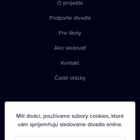
O projekte
Podporte divadlá
Pre školy
Ako sledovať
Kontakt
Časté otázky
Milí diváci, používame súbory cookies, ktoré
vám spríjemňujú sledovanie divadla online.
Podmienky používania
•
Ochrana súkromia
•
Zásady
používania Cookies
•
Autorské práva