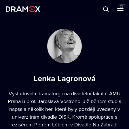
O Dramoxe
🇸🇰
Darčekové poukazy
Zaregistrujte sa
Lenka Lagronová
Vystudovala dramaturgii na divadelní fakultě AMU
Praha u prof. Jaroslava Vostrého. Již během studia
napsala několik her, které byly později uvedeny v
univerzitním divadle DISK. Kromě spolupráce s
režisérem Petrem Léblem v Divadle Na Zábradlí