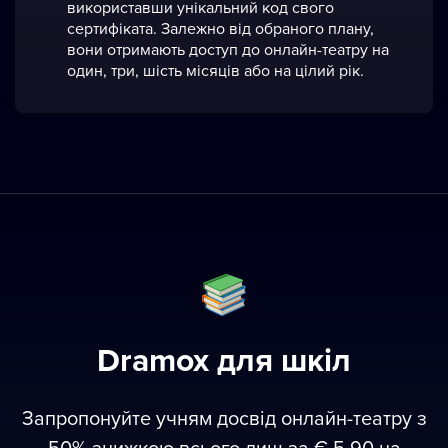
використавши унікальний код свого
сертифіката. Залежно від обраного плану,
вони отримають доступ до онлайн-театру на
один, три, шість місяців або на цілий рік.
Dramox для шкіл
Запропонуйте учням досвід oнлайн-театру з
50% знижкою всього лиш за € 5.90 на