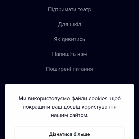
Підтримати театр
Для шкіл
Як дивитись
Напишіть нам
Пoширені питання
Ми використовуємо файли cookies, щоб
покращити ваш досвід користування
нашим сайтом.
Положення й умови
•
Конфіденційність
•
Політика щодо
файлів Сookie
•
Автoрські права
Дізнатися більше