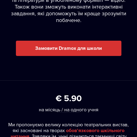
Також вони зможуть виконати інтерактивні
завдання, які допоможуть їм краще зрозуміти
побачене.
Замовити Dramox для школи
€ 5.90
на місяць / на одного учня
Ми пропонуємо велику колекцію театральних вистав,
які засновані на творах
обов'язкового шкільного
читання
. Завдяки їм, учні дізнаються таємниці світу