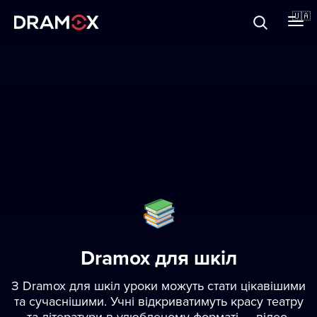
Прo Dramox
🇺🇦
Cертифікати
Зареєструватися
Dramox для шкіл
З Dramox для шкіл уроки можуть стати цікавішими
та сучаснішими. Учні відкриватимуть красу театру
та літератури в улюбленому форматі — відео.