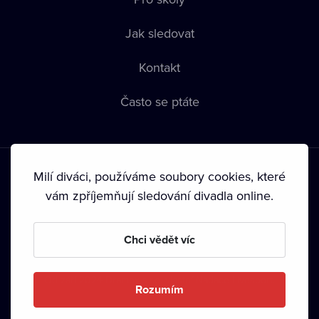
Jak sledovat
Kontakt
Často se ptáte
Milí diváci, používáme soubory cookies, které
vám zpříjemňují sledování divadla online.
Podmínky používání
•
Ochrana soukromí
•
Zásady používání
Chci vědět víc
Cookies
•
Autorská práva
Od září 2024 Dramox s.r.o. vlastní Nadace Livesport.
Rozumím