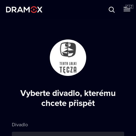
O Dramoxu
🇨🇿
Dárkové poukazy
Registrujte se
Vyberte divadlo, kterému
chcete přispět
Divadlo