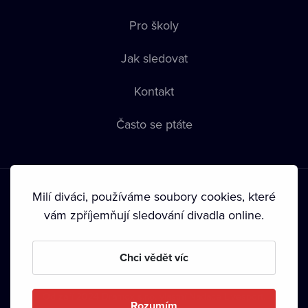
Pro školy
Jak sledovat
Kontakt
Často se ptáte
Milí diváci, používáme soubory cookies, které
vám zpříjemňují sledování divadla online.
Podmínky používání
•
Ochrana soukromí
•
Zásady používání
Chci vědět víc
Cookies
•
Autorská práva
Od září 2024 Dramox s.r.o. vlastní Nadace Livesport.
Rozumím