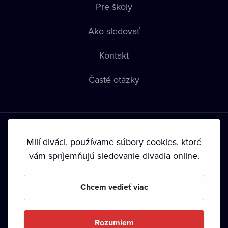
Pre školy
Ako sledovať
Kontakt
Časté otázky
Milí diváci, používame súbory cookies, ktoré
vám spríjemňujú sledovanie divadla online.
Podmienky používania
•
Ochrana súkromia
•
Zásady
používania Cookies
•
Autorské práva
Chcem vedieť viac
Od septembra 2024 je vlastníkom Dramox s.r.o. Nadácia
Livesport.
Rozumiem