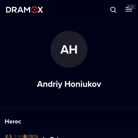
O Dramoxe
🇸🇰
Darčekové poukazy
AH
Zaregistrujte sa
Andriy Honiukov
Herec