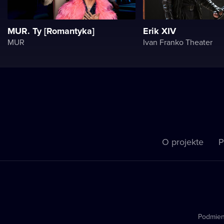
MUR. Ty [Romantyka]
Erik XIV
MUR
Ivan Franko Theater
O projekte
P
Podmien