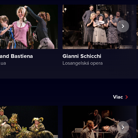
 and Bastiena
Gianni Schicchi
.ua
Losangelská opera
Viac