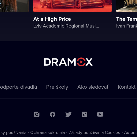
At a High Price
The Tem
Lviv Academic Regional Music and Drama Theater named after Yuriy Drohobych
Ivan Fran
odporte divadlá
Pre školy
Ako sledovať
Kontakt
ky používania
•
Ochrana súkromia
•
Zásady používania Cookies
•
Autors