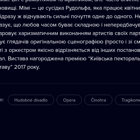
новищі. Мімі — це сусідка Рудольфа, яка працює квітн
відразу ж відчувають сильні почуття одне до одного. Не
азує, що любов часом буває складною і непередбачув
аровує харизматичним виконанням артистів своїх парт
ує глядачів оригінальною сценографією (просто і зі см
ті з оркестром якісно відрізняється від інших постанов
ал. Вистава нагороджена премією “Київська пектораль”
таву” 2017 року.
re
:
Hudobné divadlo
Opera
Činohra
Tragikom