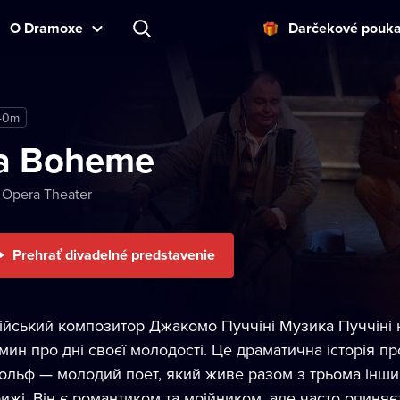
O Dramoxe
Darčekové pouk
40m
a Boheme
 Opera Theater
Prehrať divadelné predstavenie
лійський композитор Джакомо Пуччіні Музика Пуччіні
мин про дні своєї молодості. Це драматична історія про 
ольф — молодий поет, який живе разом з трьома інши
ижі. Він є романтиком та мрійником, але часто опиня