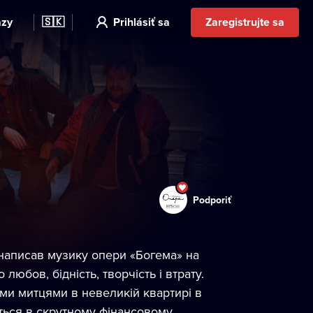
azy
🇸🇰
Prihlásiť sa
Zaregistrujte sa
Podporiť
 написав музику опери «Богема» на
любов, бідність, творчість і втрату.
ми митцями в невеликій квартирі в
ється в скрутному фінансовому