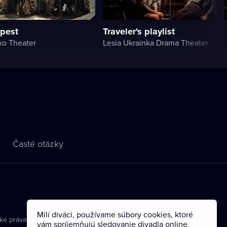
pest
Traveler's playlist
ko Theater
Lesia Ukrainka Drama Theater
Časté otázky
Milí diváci, používame súbory cookies, ktoré
ké práva
vám spríjemňujú sledovanie divadla online.