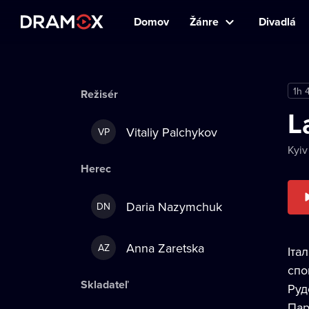
Domov
Žánre
Divadlá
1h 
Režisér
L
Vitaliy Palchykov
VP
Kyiv
Herec
Daria Nazymchuk
DN
Anna Zaretska
AZ
Іта
спо
Skladateľ
Руд
Пар