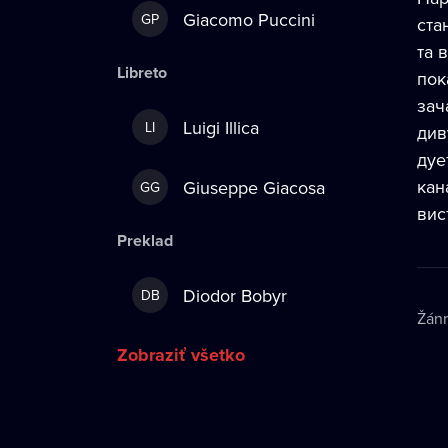
Giacomo Puccini
GP
ста
та 
Libreto
пок
зач
Luigi Illica
LI
див
дуе
кан
Giuseppe Giacosa
GG
вис
Preklad
Diodor Bobyr
DB
Žán
Zobraziť všetko