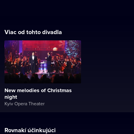
Viac od tohto divadla
New melodies of Christmas
night
Kyiv Opera Theater
Rovnakí účinkujúci