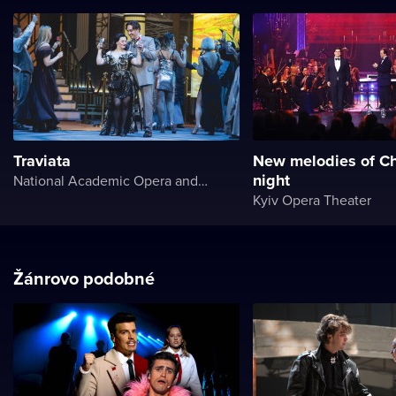
Traviata
New melodies of Ch
night
National Academic Opera and Ballet Theater of Ukraine
Kyiv Opera Theater
Žánrovo podobné