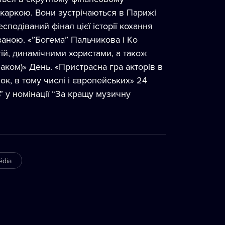
икаркою. Вони зустрічаються в Парижі
сподіваний фінал цієї історії кохання
аною. «”Богема” Пальчикова і Кo
ій, динамічними хористами, а також
аком)» День. «Пристрасна гра акторів в
ок, в тому числі і європейських» 24
 у номінації “За кращу музичну
édia