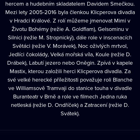
hercem a hudebním skladatelem Davidem Smečkou.
Mezi lety 2005-2016 byla členkou Klicperova divadla
v Hradci Králové. Z rolí můžeme jmenovat Mimi v
Životu Bohémy (režie A. Goldflam), Gelsominu v
Silnici (režie M. Stropnický), dále role v inscenacích
Světáci (režie V. Morávek), Noc oživlých mrtvol,
Jedlíci čokolády, Velká mořská víla, Koule (režie D.
Drábek), Labutí jezero nebo Oněgin. Zpívá v kapele
Mastix, kterou založili herci Klicperova divadla. Za
své velké herecké příležitosti považuje roli Blanche
ve Williamsově Tramvaji do stanice touha v divadle
Buranteatr v Brně a role ve filmech Jedna ruka
netleská (režie D. Ondříček) a Zatracení (režie D.
Svátek).