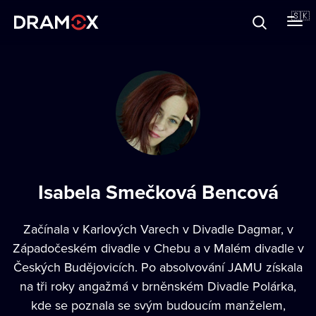
O Dramoxe
🇸🇰
Darčekové poukazy
Zaregistrujte sa
Isabela Smečková Bencová
Začínala v Karlových Varech v Divadle Dagmar, v
Západočeském divadle v Chebu a v Malém divadle v
Českých Budějovicích. Po absolvování JAMU získala
na tři roky angažmá v brněnském Divadle Polárka,
kde se poznala se svým budoucím manželem,