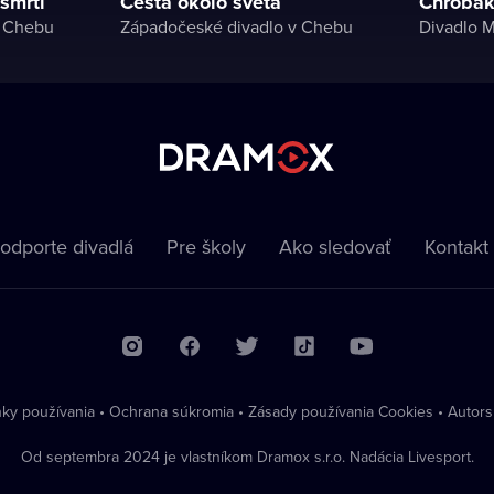
 smrti
Cesta okolo sveta
Chrobák
v Chebu
Západočeské divadlo v Chebu
Divadlo M
odporte divadlá
Pre školy
Ako sledovať
Kontakt
ky používania
•
Ochrana súkromia
•
Zásady používania Cookies
•
Autors
Od septembra 2024 je vlastníkom Dramox s.r.o. Nadácia Livesport.