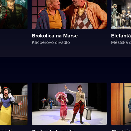
Brokolica na Marse
Elefantá
Klicperovo divadlo
Městská d