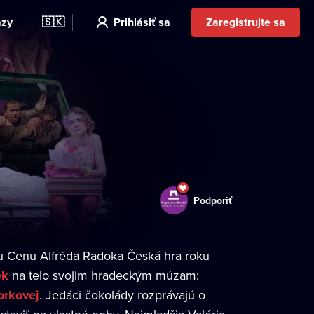
azy
🇸🇰
Prihlásiť sa
Zaregistrujte sa
Podporiť
nu Cenu Alfréda Radoka Česká hra roku
ek
na telo svojim hradeckým múzam:
orkovej
. Jedáci čokolády rozprávajú o