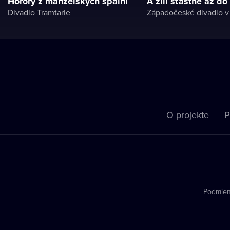
Horory z manželských spální
A žili šťastne až do
Divadlo Tramtarie
Západočeské divadlo 
O projekte
P
Podmien