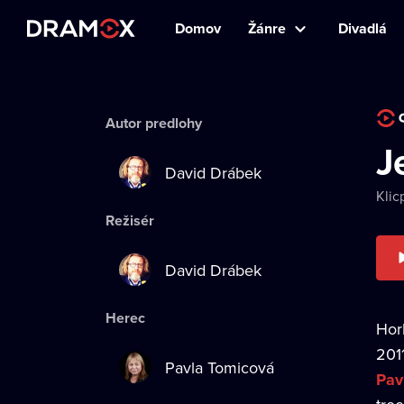
Domov
Žánre
Divadlá
Autor predlohy
J
David Drábek
Klic
Režisér
David Drábek
Herec
Hor
201
Pavla Tomicová
Pav