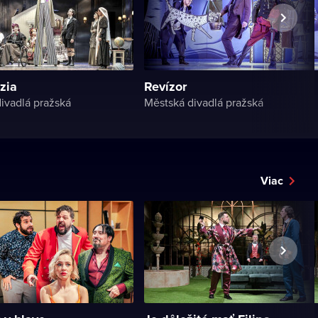
zia
Revízor
ivadlá pražská
Městská divadlá pražská
Viac