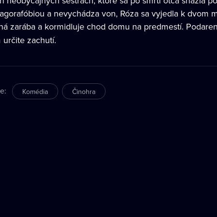
ch neobyčajných sestrách, ktoré sa po smrti otca snažia po
í agorafóbiou a nevychádza von, Róza sa vyjedla k dvom
iná zarába a kormidluje chod domu na predmestí. Podar
určite zachutí.
re
:
Komédia
Činohra