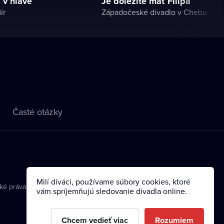
 v hlave
Je dôležité mať Filipa
ír
Západočeské divadlo v Chebu
Časté otázky
Milí diváci, používame súbory cookies, ktoré
ké práva
vám spríjemňujú sledovanie divadla online.
Chcem vedieť viac
Rozumiem