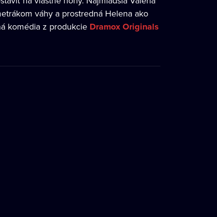
staviť na vlastné nohy. Najmladšia Valéria
 metrákom váhy a prostredná Helena ako
ená komédia z produkcie
Dramox Originals