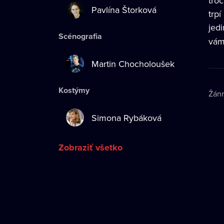
tro
Pavlína Štorková
trp
jed
Scénografia
vám 
Martin Chocholoušek
Kostýmy
Žán
Simona Rybáková
Zobraziť všetko