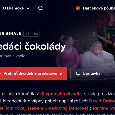
O Dramoxe
Darčekové pouk
2h 30m
edáci čokolády
perovo divadlo
Prehrať divadelné predstavenie
Upútavka
kosladká komédia z
Klicperovho divadla
získala prestíž
1. Neodolateľne vtipný príbeh napísal režisér
David Dráb
le Tomicovej
,
Isabele Smečkovej Bencovej
a
Pavlíne Št