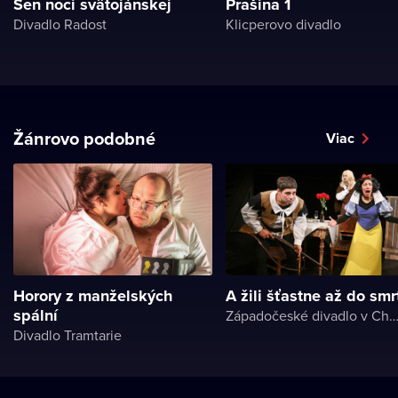
Sen noci svätojánskej
Prašina 1
Divadlo Radost
Klicperovo divadlo
Žánrovo podobné
Viac
Horory z manželských
A žili šťastne až do smr
spální
Západočeské divadlo v Ch
Divadlo Tramtarie