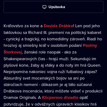
Upútavka
Kráľovstvo za kone a
Davida Drábka
! Len pod jeho
taktovkou sa Richard III. premení na politický kabaret
- cynický a tragický, no komediálny zároveň. Riadi ho
hrozivý aj smiešny kráľ v osobitom podaní
Pavlíny
Štorkovej
, ženské role naopak - ako za
Shakespearových čias - hrajú muži. Sekundujú im
plyšové kone, žaby aj vtáky a do noty im hrá Queen.
Nepripomína nakoniec vojna ruží futbalový zápas?
Absurdný svet mocenských bojov sa ani po
stáročiach nemení - dôkazom je aj táto súčasná
Drábkova inscenácia, ktorú môžete vidieť v produkcii
Dramox Originals. A
Klicperovo divadlo
opäť
potvrdzuje, že v odvážnych úpravách klasikov hrá