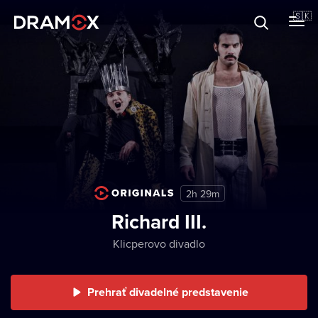
O Dramoxe
🇸🇰
Darčekové poukazy
Zaregistrujte sa
2h 29m
Richard III.
Klicperovo divadlo
Prehrať divadelné predstavenie