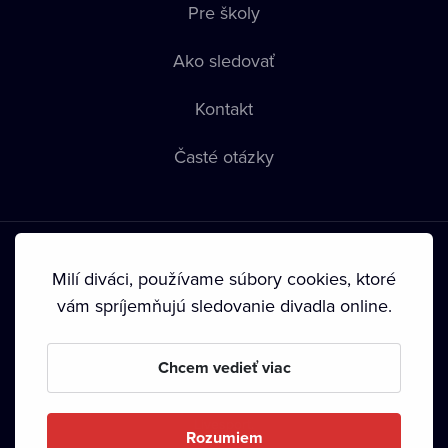
Pre školy
Ako sledovať
Kontakt
Časté otázky
Milí diváci, používame súbory cookies, ktoré
vám spríjemňujú sledovanie divadla online.
Podmienky používania
•
Ochrana súkromia
•
Zásady
používania Cookies
•
Autorské práva
Chcem vedieť viac
Od septembra 2024 je vlastníkom Dramox s.r.o. Nadácia
Livesport.
Rozumiem