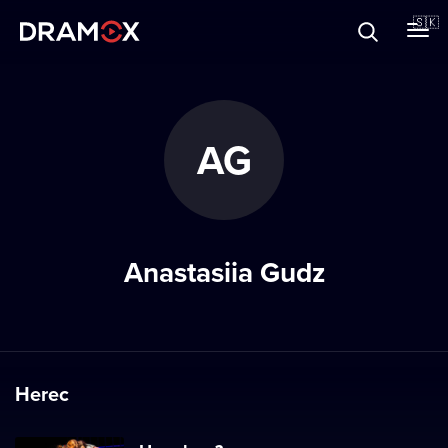
O Dramoxe
🇸🇰
Darčekové poukazy
AG
Zaregistrujte sa
Anastasiia Gudz
Herec