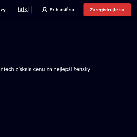
azy
🇸🇰
Prihlásiť sa
Zaregistrujte sa
ntech získala cenu za nejlepší ženský