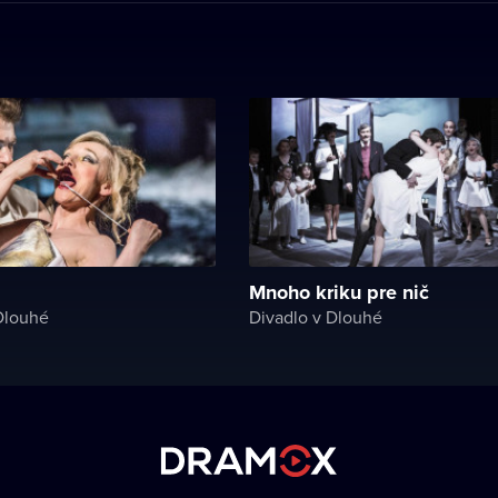
Mnoho kriku pre nič
Dlouhé
Divadlo v Dlouhé