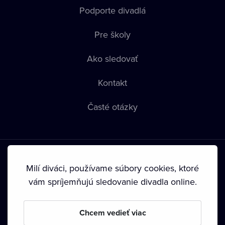
Podporte divadlá
Pre školy
Ako sledovať
Kontakt
Časté otázky
Milí diváci, používame súbory cookies, ktoré
vám spríjemňujú sledovanie divadla online.
Podmienky používania
•
Ochrana súkromia
•
Zásady
používania Cookies
•
Autorské práva
Chcem vedieť viac