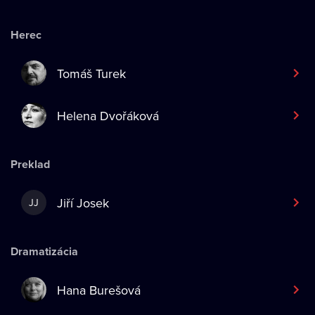
Herec
Tomáš Turek
Helena Dvořáková
Preklad
Jiří Josek
JJ
Dramatizácia
Hana Burešová