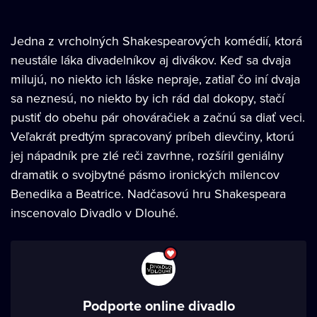
Jedna z vrcholných Shakespearových komédií, ktorá
neustále láka divadelníkov aj divákov. Keď sa dvaja
milujú, no niekto ich láske nepraje, zatiaľ čo iní dvaja
sa neznesú, no niekto by ich rád dal dokopy, stačí
pustiť do obehu pár ohováračiek a začnú sa diať veci.
Veľakrát predtým spracovaný príbeh dievčiny, ktorú
jej nápadník pre zlé reči zavrhne, rozšíril geniálny
dramatik o svojbytné pásmo ironických milencov
Benedika a Beatrice. Nadčasovú hru Shakespeara
inscenovalo Divadlo v Dlouhé.
Podporte online divadlo