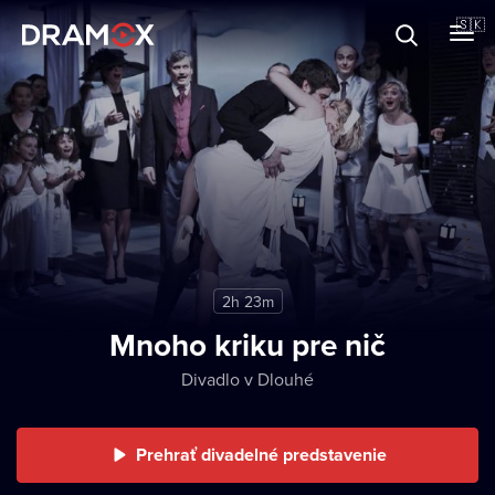
O Dramoxe
🇸🇰
Darčekové poukazy
Zaregistrujte sa
2h 23m
Mnoho kriku pre nič
Divadlo v Dlouhé
Prehrať divadelné predstavenie