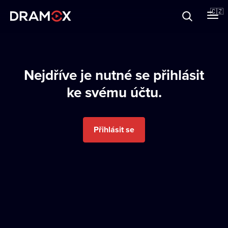
O Dramoxu
🇨🇿
Dárkové poukazy
Nejdříve je nutné se přihlásit
ke svému účtu.
Registrujte se
Přihlásit se