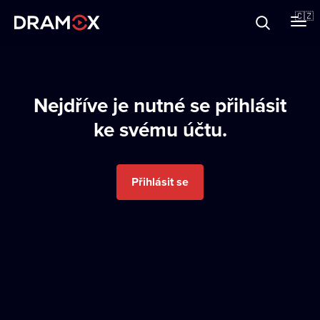
O Dramoxu
🇨🇿
Dárkové poukazy
Nejdříve je nutné se přihlásit
ke svému účtu.
Registrujte se
Přihlásit se